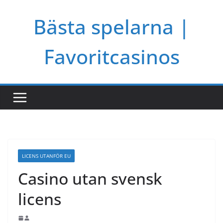
Skip
Bästa spelarna |
to
content
Favoritcasinos
LICENS UTANFÖR EU
Casino utan svensk
licens