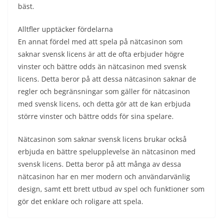
bäst.
Alltfler upptäcker fördelarna
En annat fördel med att spela på nätcasinon som
saknar svensk licens är att de ofta erbjuder högre
vinster och bättre odds än nätcasinon med svensk
licens. Detta beror på att dessa nätcasinon saknar de
regler och begränsningar som gäller för nätcasinon
med svensk licens, och detta gör att de kan erbjuda
större vinster och bättre odds för sina spelare.
Nätcasinon som saknar svensk licens brukar också
erbjuda en bättre spelupplevelse än nätcasinon med
svensk licens. Detta beror på att många av dessa
nätcasinon har en mer modern och användarvänlig
design, samt ett brett utbud av spel och funktioner som
gör det enklare och roligare att spela.